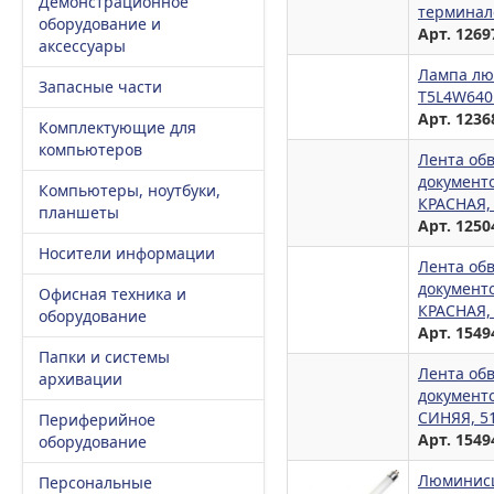
Демонстрационное
терминало
оборудование и
Арт. 1269
аксессуары
Лампа лю
Запасные части
T5L4W640
Арт. 1236
Комплектующие для
компьютеров
Лента об
документо
Компьютеры, ноутбуки,
КРАСНАЯ,
планшеты
Арт. 1250
Носители информации
Лента об
документо
Офисная техника и
КРАСНАЯ,
оборудование
Арт. 1549
Папки и системы
Лента об
архивации
документо
СИНЯЯ, 5
Периферийное
Арт. 1549
оборудование
Люминисц
Персональные