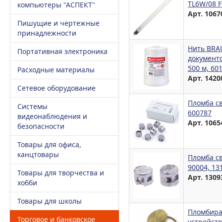
TL6W/08 F
компьютеры "АСПЕКТ"
Арт. 1067
Пишущие и чертежные
принадлежности
Нить BRA
Портативная электроника
документо
500 м, 60
Расходные материалы
Арт. 1420
Сетевое оборудование
Пломба св
Системы
600787
видеонаблюдения и
Арт. 1065
безопасности
Товары для офиса,
канцтовары
Пломба св
90004, 13
Товары для творчества и
Арт. 1309
хобби
Товары для школы
Пломбирaт
Торговое и банковское
устройств