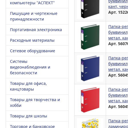
бумвинил,
компьютеры "АСПЕКТ"
кант, чер
Арт. 1522
Пишущие и чертежные
принадлежности
Папка-рег
Портативная электроника
бумвинил,
метал. ка
Расходные материалы
Арт. 5607
Сетевое оборудование
Папка-рег
Системы
бумвинил,
видеонаблюдения и
метал. ка
безопасности
Арт. 5604
Товары для офиса,
канцтовары
Папка-рег
бумвинил
Товары для творчества и
метал. ка
хобби
Арт. 5604
Товары для школы
Папка-рег
Торговое и банковское
ламиниро