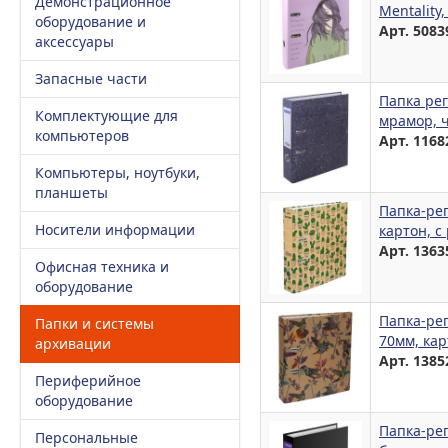
Демонстрационное
Mentality
оборудование и
Арт. 5083
аксессуары
Запасные части
Папка рег
Комплектующие для
мрамор, 
компьютеров
Арт. 1168
Компьютеры, ноутбуки,
планшеты
Папка-рег
Носители информации
картон, с
Арт. 1363
Офисная техника и
оборудование
Папка-рег
Папки и системы
70мм, кар
архивации
Арт. 1385
Периферийное
оборудование
Папка-рег
Персональные