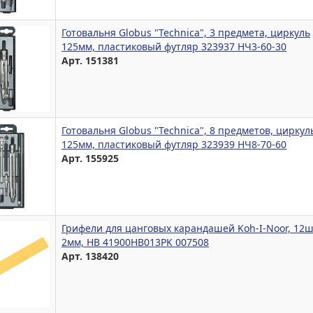
Готовальня Globus "Technica", 3 предмета, циркуль
125мм, пластиковый футляр 323937 НЧ3-60-30
Арт. 151381
Готовальня Globus "Technica", 8 предметов, циркул
125мм, пластиковый футляр 323939 НЧ8-70-60
Арт. 155925
Грифели для цанговых карандашей Koh-I-Noor, 12шт
2мм, HB 41900HB013PK 007508
Арт. 138420