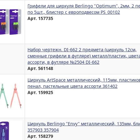
Грифели для циркуля Berlingo "Optimum", 2мм, 2 п
по 5шт., блистер с европодвесом PS_00102
Арт. 157735
Набор чертежн. DI-662 2 предмета (циркуль 12см,
сменные грифели в футляре) металл/пластик, цвет
ассорти, в футляре №2504 DI-662
Арт. 561148
Циркуль ArtSpace металлический, 115мм, пластик
пенал, пастельные цвета ассорти 361402
Арт. 159925
Циркуль Berlingo "Envy" металлический, 135мм, бл
357903 357904
Арт. 158279