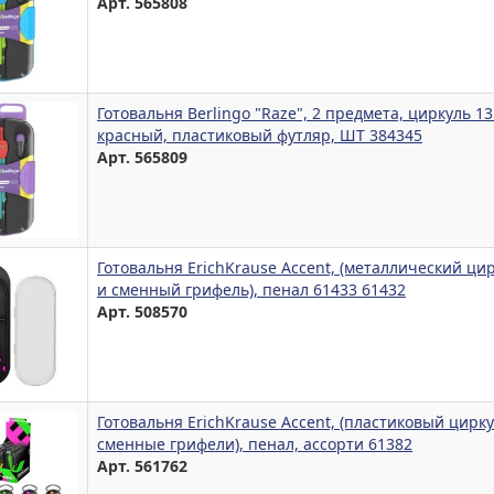
Арт. 565808
Готовальня Berlingo "Raze", 2 предмета, циркуль 1
красный, пластиковый футляр, ШТ 384345
Арт. 565809
Готовальня ErichKrause Accent, (металлический ци
и сменный грифель), пенал 61433 61432
Арт. 508570
Готовальня ErichKrause Accent, (пластиковый цирку
сменные грифели), пенал, ассорти 61382
Арт. 561762