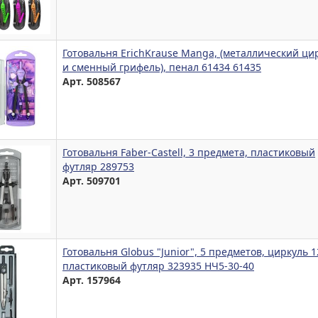
Готовальня ErichKrause Manga, (металлический ци
и сменный грифель), пенал 61434 61435
Арт. 508567
Готовальня Faber-Castell, 3 предмета, пластиковый
футляр 289753
Арт. 509701
Готовальня Globus "Junior", 5 предметов, циркуль 
пластиковый футляр 323935 НЧ5-30-40
Арт. 157964