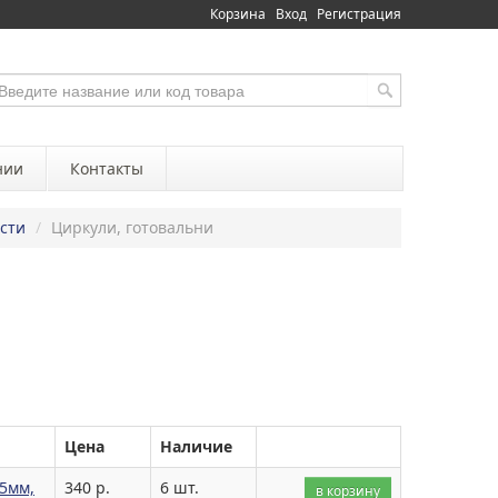
Корзина
Вход
Регистрация
нии
Контакты
сти
/
Циркули, готовальни
Цена
Наличие
35мм,
340 р.
6 шт.
в корзину