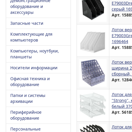
Демонстрационное
E79003Dre
оборудование и
серый 16
аксессуары
Арт. 1588
Запасные части
Лоток вер
Комплектующие для
E79003Gr
компьютеров
1696464
Арт. 1588
Компьютеры, ноутбуки,
планшеты
Лоток ве
Носители информации
ширина 24
сборный, 
Офисная техника и
Арт. 1284
оборудование
Лоток дл
Папки и системы
"Strong",
архивации
белый 37
Периферийное
Арт. 5618
оборудование
Лоток для
Персональные