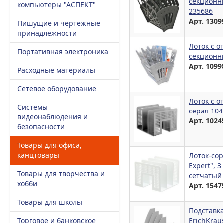
секционны
компьютеры "АСПЕКТ"
235686
Арт. 1309
Пишущие и чертежные
принадлежности
Лоток с о
Портативная электроника
секционн
Арт. 1099
Расходные материалы
Сетевое оборудование
Лоток с о
Системы
серая 104
видеонаблюдения и
Арт. 1024
безопасности
Товары для офиса,
канцтовары
Лоток-сор
Expert", 
Товары для творчества и
сетчатый
хобби
Арт. 1547
Товары для школы
Подставка
Торговое и банковское
ErichKrau