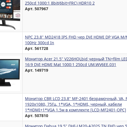
250cd 1000:1 8bit(6bit+FRC) HDR10 2
Арт. 507967
NPC 23.8" MD2418 IPS FHD чер DVI HDMI DP VGA M
100Hz 300cd In
Арт. 561728
Монитор Acer 21.5" V226HQLbid черный TN+film LE
16:9 DVI HDMI Mat 1000:1 250cd UM.WV6EE.031
Арт. 149719
Монитор CBR LCD 23.8" MF-2401 безрамочный, VA, 
1920x1080, 75Гц, 1*VGA, 1*HDMI, черный, кабели
1*HDMI+1*VGA 1.5м в комплекте [LCD-MF2401-OPC]
Арт. 507810
Монитор Dahua 19.5" DHI-LM20-A202S TN FHD чер 