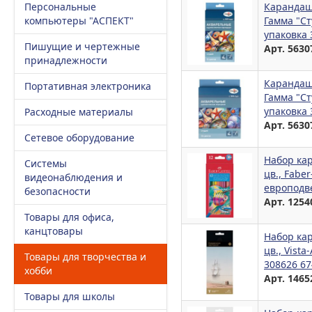
Персональные
Карандаш
компьютеры "АСПЕКТ"
Гамма "Ст
упаковка 
Пишущие и чертежные
Арт. 5630
принадлежности
Карандаш
Портативная электроника
Гамма "Ст
упаковка 
Расходные материалы
Арт. 5630
Сетевое оборудование
Набор ка
Системы
цв., Faber
видеонаблюдения и
европодве
безопасности
Арт. 1254
Товары для офиса,
канцтовары
Набор ка
цв., Vista
Товары для творчества и
308626 6
хобби
Арт. 1465
Товары для школы