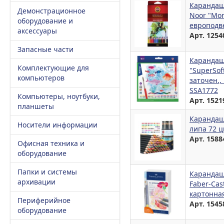
Карандаш
Демонстрационное
Noor "Mond
оборудование и
европодв
аксессуары
Арт. 1254
Запасные части
Карандаш
Комплектующие для
"SuperSof
компьютеров
заточен.,
SSA1772
Компьютеры, ноутбуки,
Арт. 1521
планшеты
Карандаш
Носители информации
липа 72 ц
Арт. 1588
Офисная техника и
оборудование
Папки и системы
Карандаш
архивации
Faber-Cast
картонная
Периферийное
Арт. 1545
оборудование