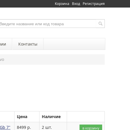
Корзина
Вход
Регистрация
нии
Контакты
vo
Цена
Наличие
Gb 7"
8499 р.
2 шт.
в корзину