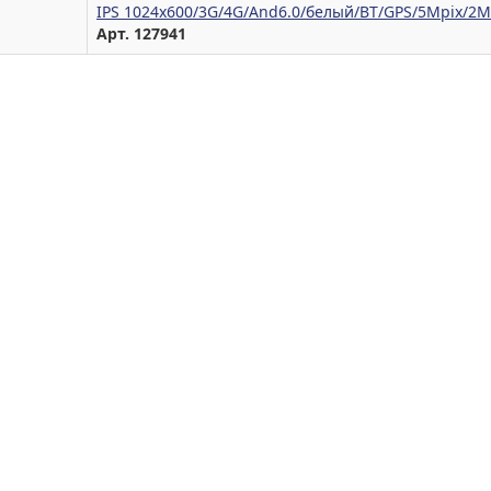
IPS 1024x600/3G/4G/And6.0/белый/BT/GPS/5Mpix/2M
Арт. 127941