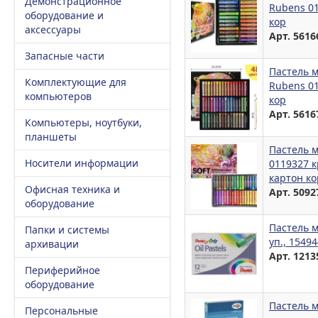
Демонстрационное
Rubens 01
оборудование и
кор
аксессуары
Арт. 5616
Запасные части
Пастель м
Комплектующие для
Rubens 01
компьютеров
кор
Арт. 5616
Компьютеры, ноутбуки,
планшеты
Пастель м
Носители информации
0119327 к
картон ко
Офисная техника и
Арт. 5092
оборудование
Пастель м
Папки и системы
уп., 1549
архивации
Арт. 1213
Периферийное
оборудование
Пастель м
Персональные