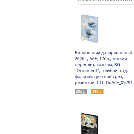
Ежедневник датированный
2026г., А6+, 176л., мягкий
переплет, кожзам, BG
"Ornament", голубой, отд.
фольгой, цветной срез, с
резинкой, ШТ, DdА6+_09791
650 р.
250 р.