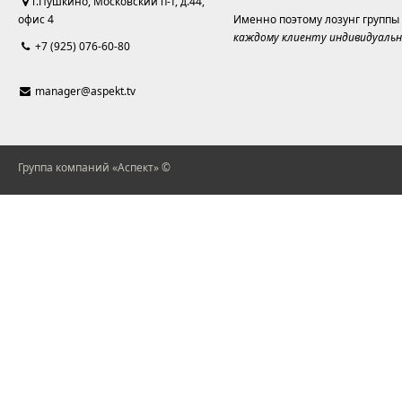
г.Пушкино, Московский п-т, д.44,
офис 4
Именно поэтому лозунг группы
каждому клиенту индивидуальн
+7 (925) 076-60-80
manager@aspekt.tv
Группа компаний «Аспект» ©